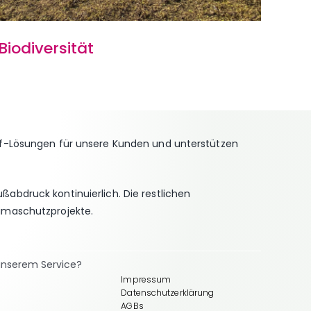
Biodiversität
CO
off-Lösungen für unsere Kunden und unterstützen
ußabdruck kontinuierlich. Die restlichen
limaschutzprojekte.
unserem Service?
Impressum
Datenschutzerklärung
AGBs